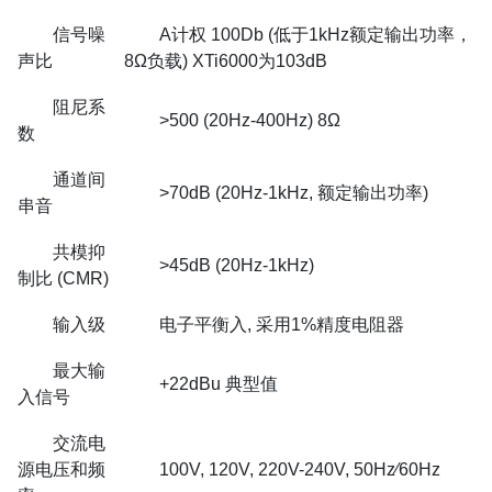
信号噪
A计权 100Db (低于1kHz额定输出功率，
声比
8Ω负载) XTi6000为103dB
阻尼系
>500 (20Hz-400Hz) 8Ω
数
通道间
>70dB (20Hz-1kHz, 额定输出功率)
串音
共模抑
>45dB (20Hz-1kHz)
制比 (CMR)
输入级
电子平衡入, 采用1%精度电阻器
最大输
+22dBu 典型值
入信号
交流电
源电压和频
100V, 120V, 220V-240V, 50Hz⁄60Hz