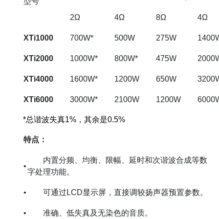
型号
2Ω
4Ω
8Ω
4Ω
XTi1000
700W*
500W
275W
1400
XTi2000
1000W*
800W*
475W
2000
XTi4000
1600W*
1200W
650W
3200
XTi6000
3000W*
2100W
1200W
6000
*总谐波失真1%，其余是0.5%
特点：
内置分频、均衡、限幅、延时和次谐波合成等数
•
字处理功能。
•
可通过LCD显示屏，直接调较扬声器预置参数。
•
准确、低失真及无染色的音质。