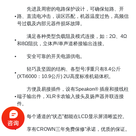
先进及周密的电路保护设计，可确保短路、开
•
路、直流电冲击，误区匹配，机器温度过热，高频信
号过载及内部元器件损坏故障。
满足各种类型负载阻及模式连接，如：2Ω、4Ω
•
和8Ω阻抗，立体声/单声道桥接输出连接。
•
安全可靠的开关电源供电。
轻巧及坚固的结构、各型号凈重只有8.4公斤
•
(XTi6000：10.9公斤) 2U高度标准机箱体积。
方便及易接插件，设有Speakon® 插座和接线柱
•
端子输出件，XLR卡农输入接头及扬声器并联连接
件。
•
每个通道的“状态”都能在LCD显示屏清晰监控。
•
享有CROWN三年免费保修”承诺，优质的保证。