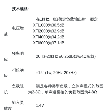
技术规格:
在1kHz、8Ω额定负载输出时，额定
XTi1000为30.5dB
电压增
XTi2000为32.9dB
益
XTi4000为34.2dB
XTi6000为37.1dB
频率响
20Hz-20kHz ±0.25dB(1w/4Ω负载)
应
相位响
±15° (1w, 20Hz-20kHz)
应
负载阻
满足各种类型负载，立体声模式的范围
抗
为2-8Ω，单声道桥接的负载范围为4-8Ω
输入灵
1.4V
敏度