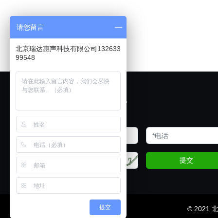
请您留言
北京瑞达惠声科技有限公司132633
99548
欢迎展厅试音
提交
提交
© 202