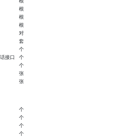
根
根
根
根
对
套
个
电话接口
个
个
张
张
个
个
个
个