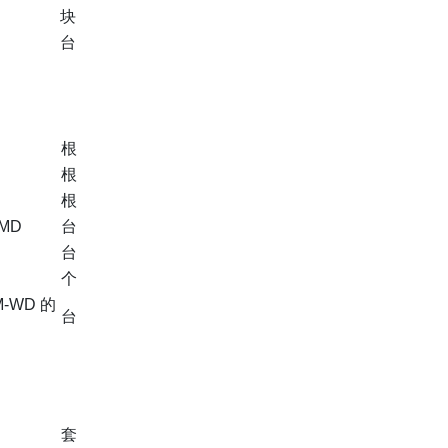
块
台
根
根
根
MMD
台
台
个
M-WD 的
台
套